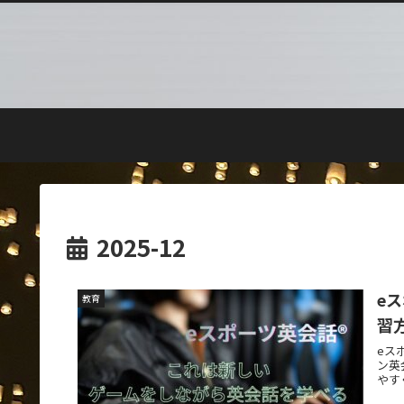
2025-12
e
教育
習
eス
ン英
やす