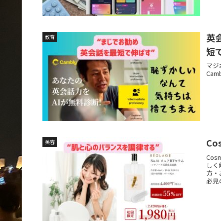
英
教育
短
マジ
Ca
美容
Co
しく
方・
必見