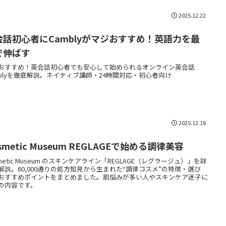
2025.12.22
会話初心者にCamblyがマジおすすめ！英語力を最
で伸ばす
おすすめ！英会話初心者でも安心して始められるオンライン英会話
mblyを徹底解説。ネイティブ講師・24時間対応・初心者向け
2025.12.16
Cosmetic Museum REGLAGEで始める調律美容
smetic Museum のスキンケアライン「REGLAGE（レグラージュ）」を詳
解説。60,000通りの処方知見から生まれた“調律コスメ”の特徴・選び
おすすめポイントをまとめました。肌悩みが多い人やスキンケア迷子に
の内容です。