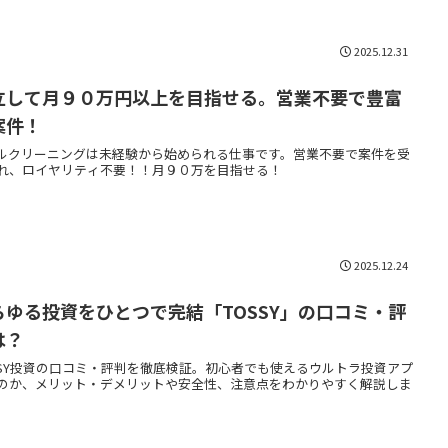
2025.12.31
立して月９０万円以上を目指せる。営業不要で豊富
案件！
ルクリーニングは未経験から始められる仕事です。営業不要で案件を受
れ、ロイヤリティ不要！！月９０万を目指せる！
2025.12.24
らゆる投資をひとつで完結「TOSSY」の口コミ・評
は？
SSY投資の口コミ・評判を徹底検証。初心者でも使えるウルトラ投資アプ
のか、メリット・デメリットや安全性、注意点をわかりやすく解説しま