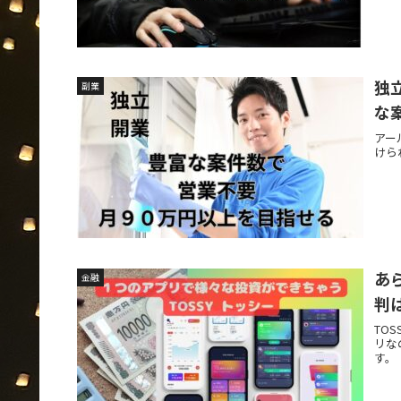
独
副業
な
アー
けら
あ
金融
判
TO
リな
す。