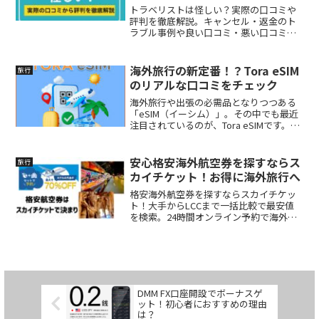
トラベリストは怪しい？実際の口コミや
評判を徹底解説。キャンセル・返金のト
ラブル事例や良い口コミ・悪い口コミを
まとめ、安心して利用するためのポイン
トも紹介します。
海外旅行の新定番！？Tora eSIM
旅行
のリアルな口コミをチェック
海外旅行や出張の必需品となりつつある
「eSIM（イーシム）」。その中でも最近
注目されているのが、Tora eSIMです。
「実際どうなの？」「繋がるの？」「使
い方は簡単？」と気になっている方も多
いはず。Tora eSIMのリアルな口コミや評
安心格安海外航空券を探すならス
旅行
判、実際に使ってみた感想をまとめてご
カイチケット！お得に海外旅行へ
紹介します！
格安海外航空券を探すならスカイチケッ
ト！大手からLCCまで一括比較で最安値
を検索。24時間オンライン予約で海外旅
行をお得に楽しもう
DMM FX口座開設でボーナスゲ
ット！初心者におすすめの理由
は？