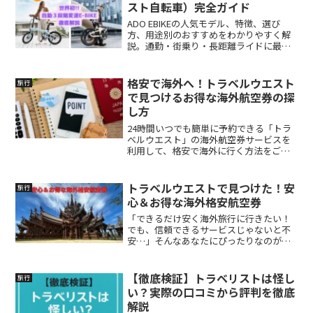
スト自転車）完全ガイド
ADO EBIKEの人気モデル、特徴、選び
方、用途別のおすすめをわかりやすく解
説。通勤・街乗り・長距離ライドに最適
な電動アシスト
格安で海外へ！トラベルウエスト
旅行
で見つけるお得な海外航空券の探
し方
24時間いつでも簡単に予約できる「トラ
ベルウエスト」の海外航空券サービスを
利用して、格安で海外に行く方法をご紹
介します
トラベルウエストで見つけた！安
旅行
心＆お得な海外格安航空券
「できるだけ安く海外旅行に行きたい！
でも、信頼できるサービスじゃないと不
安…」そんなあなたにぴったりなのが、
トラベルウエストです。
【徹底検証】トラベリストは怪し
旅行
い？実際の口コミから評判を徹底
解説